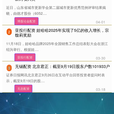
近日，山东省城市更新学会第二届城市更新优秀范例评审结果揭
晓，由德才股份（6052....
博股论金配资
04-01
亚投行配资 娃哈哈2025年实现了5亿的收入增长，宗
2
馥莉奖励
11月18日，娃哈哈品牌2025年全国销售工作总结表彰大会在浙江
绍兴举行。根据娃....
亚投行配资
03-30
无锡配资 北京君正：截至9月19日股东户数101933户
3
证券日报网讯北京君正9月26日在互动平台回答投资者提问时表
示，截至9月19日的股....
无息配资
03-18