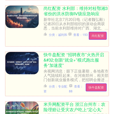
尚红配资 水利部：维持对桂鄂湘3
省份的洪水防御Ⅳ级应急响应
新华社北京7月20日电（记者魏弘毅）
记者20日从水利部组织的滚动会商获
悉，当前水利部维持对广西、湖北、湖
南3省份的洪水防御Ⅳ级应急响应。 看
分类：诚利和
查看：193
尚红配资
当前雨情，7月19日....
快牛盘配资 “招聘夜市”火热开启
&#32;创新“就业+”模式跑出服
务“加速度”
央视网消息：眼下正值暑期，各地夜市
人气陆续旺起来。在河南郑州，相关部
门创新就业服务模式，把招聘会搬进了
热闹的夜市，众多企业现场摆摊、招贤
分类：专业配
查看：
快牛盘配资
纳士，吸引了不少求职者，....
资
88
米升网配资平台 浙江台州市：农
险理赔让受灾农户吃上“定心丸”