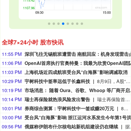
全球7×24小时 股市快讯
11:55 PM
11:06 PM
11:03 PM
上海机场近四成航班受台风“白海豚”影响调减取消
10:29 PM
宇树科技中签率远低于长鑫科技
8月9日，A股“人形机器人第一股”宇树科技8月10日将在科创板正式开启申购。考虑到宇树科技本次发行流通盘规模较小，又叠加“第一股”的题材光环，多家券商综合测算显示，其预计中签率在万分之二至万分之三之间，远低于长鑫科技0.47%的中签率水平。数据显示，2026年以来A股新股上市首日平均涨幅高达276.04%，若以此测算，中一签宇树科技账面盈利有望突破20万元；若对标年内科创板新股首日466.61%的平均涨幅，单签盈利可达35.18万元。 (21财经)
10:19 PM
市场消息： 随着 Oura、谷歌、Whoop 等厂商开启可穿戴设备新时
10:14 PM
瑞士再保险就热浪风险发出警告
瑞士再保险首席执行官贝格尔（Andreas Berger）在接受瑞士《周日新苏黎世报》（NZZ am Sonntag）采访时表示：”热浪及其相关死亡人数的风险被低估了。”他补充说：”我们需要提高对由此产生的危险的认识。”贝格尔是在瑞士再保险公布2026年上半年净利润增长9%之后发表上述言论的，他表示现在断言超额死亡率将如何影响这家总部位于苏黎世的公司的财务数据还为时过早。
10:01 PM
券商综合测算：宇树科技中一签或赚20万元
8月10日，A股“人形机器人第一股”宇树科技（688836.SH）将在科创板正式开启申购。考虑到宇树科技本次发行流通盘规模较小，又叠加“第一股”的题材光环，多家券商综合测算显示，其预计中签率在万分之二至万分之三之间，远低于长鑫科技0.47%的中签率水平。数据显示，2026年以来A股新股上市首日平均涨幅高达276.04%，若以此测算，中一签宇树科技账面盈利有望突破20万元；若对标年内科创板新股首日466.61%的平均涨幅，单签盈利可达35.18万元。（21世纪经济报道）
10:00 PM
09:56 PM
俄媒称伊朗布什尔核电站新机组建设仍在继续
据俄罗斯媒体9日报道，俄罗斯国家原子能公司首席执行官利哈乔夫说，伊朗布什尔核电站2号和3号机组主厂房和辅助厂房的建设仍在继续。利哈乔夫当日接受采访时