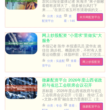
农民日报全媒体记者 朱海洋 “果子眼瞅
着都有皮球大了，很多被台风打下
来……”在浙江省玉环市清港镇的文旦
种植园内，农户邵海环抱着文旦果，一
分类：实盘
查
米升网配资平台
脸沮丧。此时，农行台州玉....
配资平台
看：146
网上炒股配资 “小需求”里做实“大
服务”
本报记者 陈华 本报通讯员 梁华友 姚
佳佳 跑步机、椭圆机旁，不时有人查
看运动数据；体脂秤前，职工们交流着
减重心得……自6月以来，每天晚上7
分类：实盘配
查看：
网上炒股配资
点，安徽省合肥市新站....
资平台
115
微豪配资平台 2026年度山西省政
府与省总工会联席会议召开
原标题：2026年度山西省政府与省总
工会联席会议召开（引题） 推动“工会
+文旅+体育”融合发力普惠职工（主
题） 本报讯（记者刘建林 李彦斌）7
分类：专业
查看：
微豪配资平台
月1日，2026年....
配资
155