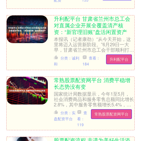
升利配平台 甘肃省兰州市总工会
对直属企业开展全覆盖清产核
资：“新官理旧账”盘活闲置资产
本报讯（记者康劲）“从今天开始，这
里将迈入运营新阶段。”6月29日一大
早，甘肃省兰州市总工会干部顺利打开
了第二文化宫综合楼的大门，这里彻底
分类：诚利
查看：
升利配平台
告别20多年的历史遗留....
和
184
常熟股票配资网平台 消费平稳增
长态势没有变
国家统计局数据显示，今年1至5月，
社会消费商品和服务零售总额同比增长
2.8%，其中服务零售额增长5.4%，商
品零售额增长1.2%。综合商品和服务
分类：实
查
常熟股票配资网平台
销售的总体情况来....
盘配资平台
看：
119
股票配资流程 非遗为美好生活添