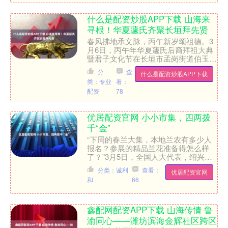
什么是配资炒股APP下载 山海来
寻根！华夏蘧氏齐聚长垣拜先贤
春风拂地承文脉，丙午新岁颂祖德。3
月6日，丙午年华夏蘧氏后裔拜祖大典
暨君子文化节在长垣市孟岗街道伯玉村
举行。来自全国各地的蘧氏宗亲、文化
分
查
什么是配资炒股APP下载
界人士等1200余人齐聚....
类：专业
看：
配资
78
优居配资官网 小小市集，四两拨
千“金”
“下周的春兰大集，本地兰农有多少人
报名？参展的精品兰花准备得怎么样
了？”3月5日，全国人大代表，绍兴市
柯桥区漓渚镇棠棣村党总支书记、村委
分类：诚利
查看：
优居配资官网
会主任刘建明在会议休息间....
和
66
鑫配网配资APP下载 山海传情 鲁
渝同心——潍坊滨海金辉社区跨区