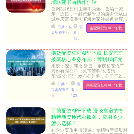
域联建书写协作佳话
鲁网3月6日讯山海不为远，鲁渝一家
亲。近日，一封跨越千里的感谢信从山
城重庆寄抵潍坊滨海大家洼街道金辉社
区，落款为“百村百赞”产业服务中心及
分类：实
查
鑫配网配资APP下载
重庆百村优链农业发展有....
盘配资平台
看：
125
期货配资杠杆APP下载 长安汽车
披露核心业务布局：筹划10亿元
来源：深圳商报 近日，重庆长安汽车
股份有限公司（以下简称“长安汽
车”或“公司”）发布公告称，公司于2月
11日接受了多家机构投资者的特定对
分类：
查
期货配资杠杆APP下载
象调研。在调研中，长安汽....
实盘配资平
看：
台
123
万德配资APP下载 漫谈靠谱的专
精特新资质代办服务，费用多少，
怎么选择？
在企业资质申报领域，专精特新资质对