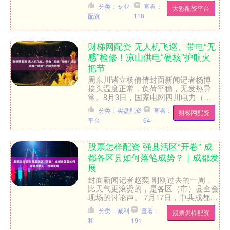
县市的98场特色文旅活动正在火热进
分类：专业
查看：
大彩配资平台
行中。其中，有....
配资
118
财梯网配资 无人机飞巡、带电“无
感”检修！凉山供电“硬核”护航火
把节
周东川诸立杨倩倩封面新闻记者杨博
接头温度正常，负荷平稳，无发热异
常。8月3日，国家电网四川电力（凉
山德昌）共产党员服务队队员在德昌县
分类：实盘配资
查看：
财梯网配资
德州街道开展特殊巡视，手持....
平台
64
股票怎样配资 强县活区“开卷” 成
都各区县如何落笔成势？｜成都发
展
封面新闻记者赵奕 刚刚过去的一周，
比天气更滚烫的，是各区（市）县全会
现场的讨论声。 7月17日，中共成都市
委十四届九次全会刚给出“强县活区”这
分类：诚利
查看：
股票怎样配资
个命题作文，各区（....
和
191