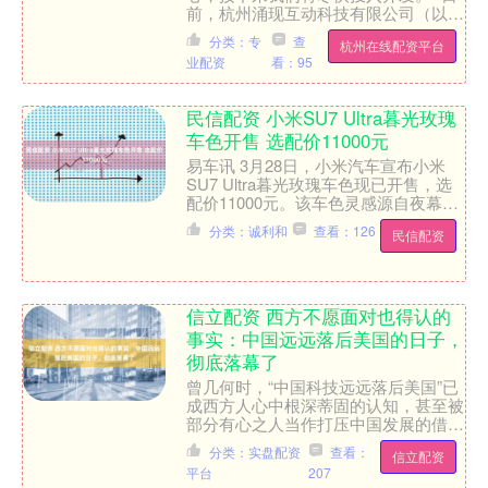
前，杭州涌现互动科技有限公司（以下
简称“涌现互动”）创始人周杰收到了来
分类：专
查
杭州在线配资平台
自西湖区的政策福....
业配资
看：95
民信配资 小米SU7 Ultra暮光玫瑰
车色开售 选配价11000元
易车讯 3月28日，小米汽车宣布小米
SU7 Ultra暮光玫瑰车色现已开售，选
配价11000元。该车色灵感源自夜幕下
悄然绽放的大马士革玫瑰，时而璀璨夺
分类：诚利和
查看：126
民信配资
目，时而静....
信立配资 西方不愿面对也得认的
事实：中国远远落后美国的日子，
彻底落幕了
曾几何时，“中国科技远远落后美国”已
成西方人心中根深蒂固的认知，甚至被
部分有心之人当作打压中国发展的借
口。但随着中国在科技各领域的持续突
分类：实盘配资
查看：
信立配资
破，一个西方不愿承认、却....
平台
207