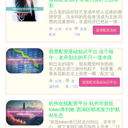
彩
当古老的染织技艺变成年轻人追捧的潮
牌穿搭，当乡间的民俗表演成为文旅消
费的流量密码，非遗经济已然从一缕文
化东风演变为一股不可忽视的市场浪
分类：专业
查看：
股票配资流程
潮。其背后，一条清晰的脉络....
配资
136
股票配资基础知识平台 这个端
午，龙舟划出的不只一道水痕
刚过去的端午，朋友圈里特别热闹。
有人跑去浙江湖州包粽子、制香囊，再
乘条花船在水上晃悠一圈，配文“这才
是过节”；有人直奔福建莆田当了一回
分类：
查
股票配资基础知识平台
水上“桨手”，边划船边过....
诚利和
看：122
杭州在线配资平台 杭州市首批
token券到账 西湖区精准发力护航
AI生态
“首批token券已经兑付到位，非常开
心，接下来我们将尽快投入开发。” 日